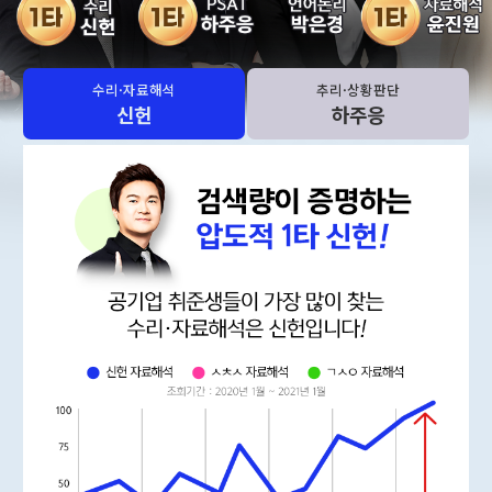
수리·자료해석
추리·상황판단
신헌
하주응