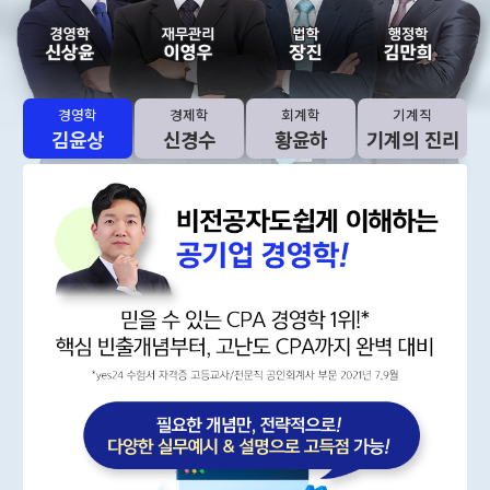
경영학
경제학
회계학
기계직
김윤상
신경수
황윤하
기계의 진리